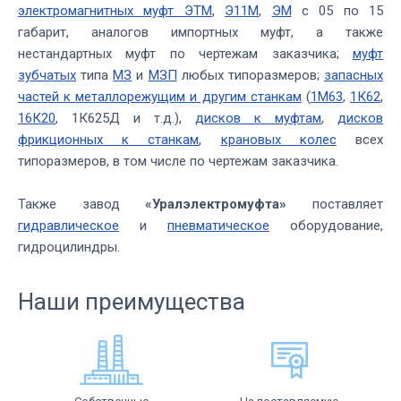
электромагнитных муфт ЭТМ
,
Э11М
,
ЭМ
с 05 по 15
габарит, аналогов импортных муфт, а также
нестандартных муфт по чертежам заказчика;
муфт
зубчатых
типа
МЗ
и
МЗП
любых типоразмеров;
запасных
частей к металлорежущим и другим станкам
(
1М63
,
1К62
,
16К20
, 1К625Д и т.д.),
дисков к муфтам
,
дисков
фрикционных к станкам
,
крановых колес
всех
типоразмеров, в том числе по чертежам заказчика.
Также завод
«Уралэлектромуфта»
поставляет
гидравлическое
и
пневматическое
оборудование,
гидроцилиндры.
Наши преимущества