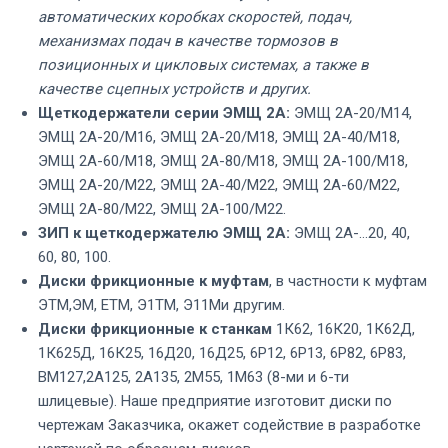
автоматических коробках скоростей, подач,
механизмах подач в качестве тормозов в
позиционных и цикловых системах, а также в
качестве сцепных устройств и других.
Щеткодержатели серии ЭМЩ 2А:
ЭМЩ 2А-20/М14,
ЭМЩ 2А-20/М16, ЭМЩ 2А-20/М18, ЭМЩ 2А-40/М18,
ЭМЩ 2А-60/М18, ЭМЩ 2А-80/М18, ЭМЩ 2А-100/М18,
ЭМЩ 2А-20/М22, ЭМЩ 2А-40/М22, ЭМЩ 2А-60/М22,
ЭМЩ 2А-80/М22, ЭМЩ 2А-100/М22.
ЗИП к щеткодержателю ЭМЩ 2А:
ЭМЩ 2А-…20, 40,
60, 80, 100.
Диски фрикционные к муфтам
, в частности к муфтам
ЭТМ,ЭМ, ЕТМ, Э1ТМ, Э11Ми другим.
Диски фрикционные к станкам
1К62, 16К20, 1К62Д,
1К625Д, 16К25, 16Д20, 16Д25, 6Р12, 6Р13, 6Р82, 6Р83,
ВМ127,2А125, 2А135, 2М55, 1М63 (8-ми и 6-ти
шлицевые). Наше предприятие изготовит диски по
чертежам Заказчика, окажет содействие в разработке