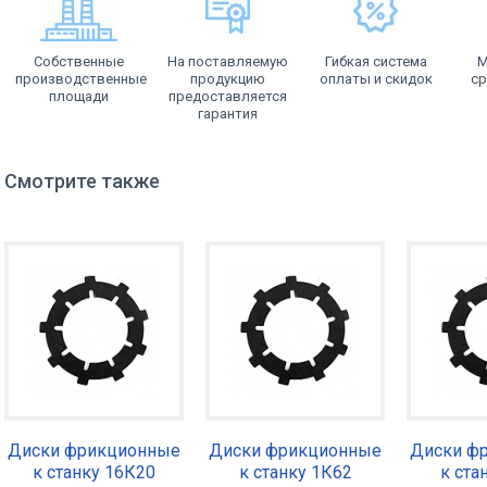
Собственные
На поставляемую
Гибкая система
М
производственные
продукцию
оплаты и скидок
ср
площади
предоставляется
гарантия
Смотрите также
Диски фрикционные
Диски фрикционные
Диски ф
к станку 16К20
к станку 1К62
к ста