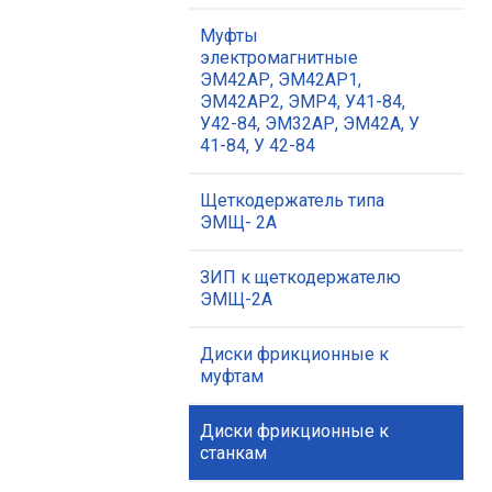
Муфты
электромагнитные
ЭМ42АР, ЭМ42АР1,
ЭМ42АР2, ЭМР4, У41-84,
У42-84, ЭМ32АР, ЭМ42А, У
41-84, У 42-84
Щеткодержатель типа
ЭМЩ- 2А
ЗИП к щеткодержателю
ЭМЩ-2А
Диски фрикционные к
муфтам
Диски фрикционные к
станкам