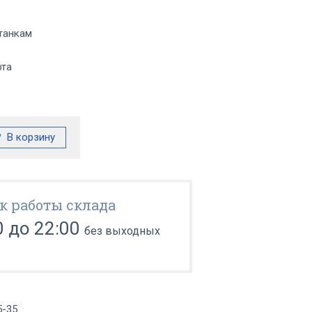
танкам
фта
к работы склада
0 до 22:00
без выходных
5-35