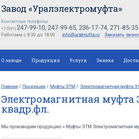
Завод «Уралэлектромуфта»
Контактные телефоны
247-99-10, 247-99-65, 236-17-74, 271-85-35
+7 (351)
Работаем с 8:30 до 18:00
info@uralmufta.ru
Заказать звоно
О заводе
Продукция
Услуги
Заявка
Доста
Главная
Продукция
Муфты ЭТМ
Электромагнитная муфта Э1
Электромагнитная муфта Э
квадр.фл.
Мы производим продукцию « Муфты ЭТМ Электромагнитная муф