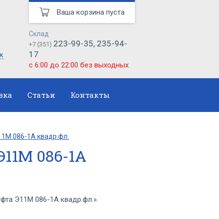
Ваша корзина пуста
Склад
223-99-35, 235-94-
+7 (351)
17
к
с 6:00 до 22:00 без выходных
вка
Статьи
Контакты
1М 086-1А квадр.фл.
11М 086-1А
та Э11М 086-1А квадр.фл.».