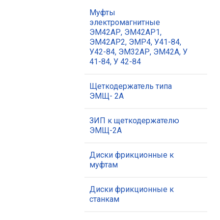
Муфты
электромагнитные
ЭМ42АР, ЭМ42АР1,
ЭМ42АР2, ЭМР4, У41-84,
У42-84, ЭМ32АР, ЭМ42А, У
41-84, У 42-84
Щеткодержатель типа
ЭМЩ- 2А
ЗИП к щеткодержателю
ЭМЩ-2А
Диски фрикционные к
муфтам
Диски фрикционные к
станкам