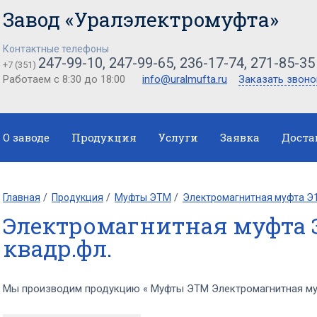
Завод «Уралэлектромуфта»
Контактные телефоны
247-99-10, 247-99-65, 236-17-74, 271-85-35
+7 (351)
Работаем с 8:30 до 18:00
info@uralmufta.ru
Заказать звоно
О заводе
Продукция
Услуги
Заявка
Доста
Главная
Продукция
Муфты ЭТМ
Электромагнитная муфта Э1
Электромагнитная муфта Э
квадр.фл.
Мы производим продукцию « Муфты ЭТМ Электромагнитная муф