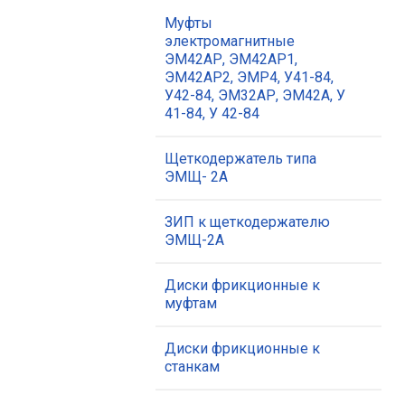
Муфты
электромагнитные
ЭМ42АР, ЭМ42АР1,
ЭМ42АР2, ЭМР4, У41-84,
У42-84, ЭМ32АР, ЭМ42А, У
41-84, У 42-84
Щеткодержатель типа
ЭМЩ- 2А
ЗИП к щеткодержателю
ЭМЩ-2А
Диски фрикционные к
муфтам
Диски фрикционные к
станкам