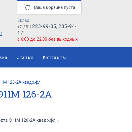
Ваша корзина пуста
Склад
223-99-35, 235-94-
+7 (351)
17
к
с 6:00 до 22:00 без выходных
вка
Статьи
Контакты
1М 126-2А квадр.фл.
11М 126-2А
та Э11М 126-2А квадр.фл.».