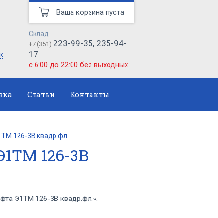
Ваша корзина пуста
Склад
223-99-35, 235-94-
+7 (351)
17
к
с 6:00 до 22:00 без выходных
вка
Статьи
Контакты
ТМ 126-3В квадр.фл.
1ТМ 126-3В
та Э1ТМ 126-3В квадр.фл.».