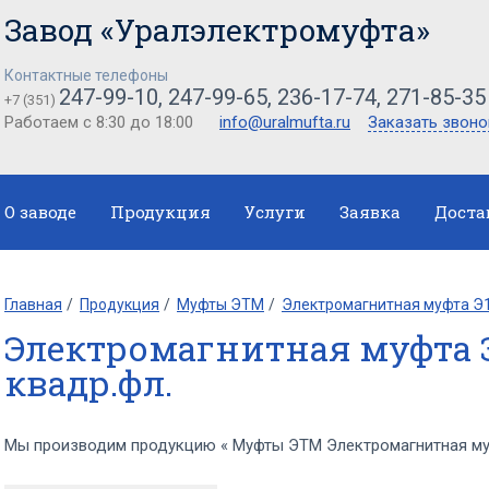
Завод «Уралэлектромуфта»
Контактные телефоны
247-99-10, 247-99-65, 236-17-74, 271-85-35
+7 (351)
Работаем с 8:30 до 18:00
info@uralmufta.ru
Заказать звоно
О заводе
Продукция
Услуги
Заявка
Доста
Главная
Продукция
Муфты ЭТМ
Электромагнитная муфта Э1
Электромагнитная муфта Э
квадр.фл.
Мы производим продукцию « Муфты ЭТМ Электромагнитная муф