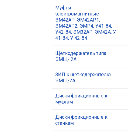
Муфты
электромагнитные
ЭМ42АР, ЭМ42АР1,
ЭМ42АР2, ЭМР4, У41-84,
У42-84, ЭМ32АР, ЭМ42А, У
41-84, У 42-84
Щеткодержатель типа
ЭМЩ- 2А
ЗИП к щеткодержателю
ЭМЩ-2А
Диски фрикционные к
муфтам
Диски фрикционные к
станкам