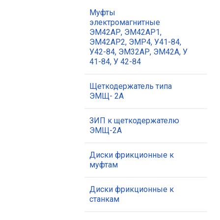
Муфты
электромагнитные
ЭМ42АР, ЭМ42АР1,
ЭМ42АР2, ЭМР4, У41-84,
У42-84, ЭМ32АР, ЭМ42А, У
41-84, У 42-84
Щеткодержатель типа
ЭМЩ- 2А
ЗИП к щеткодержателю
ЭМЩ-2А
Диски фрикционные к
муфтам
Диски фрикционные к
станкам