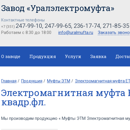
Завод «Уралэлектромуфта»
Контактные телефоны
247-99-10, 247-99-65, 236-17-74, 271-85-35
+7 (351)
Работаем с 8:30 до 18:00
info@uralmufta.ru
Заказать звоно
О заводе
Продукция
Услуги
Заявка
Доста
Главная
Продукция
Муфты ЭТМ
Электромагнитная муфта ЕТ
Электромагнитная муфта 
квадр.фл.
Мы производим продукцию « Муфты ЭТМ Электромагнитная муф