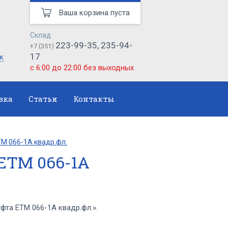
Ваша корзина пуста
Склад
223-99-35, 235-94-
+7 (351)
17
к
с 6:00 до 22:00 без выходных
вка
Статьи
Контакты
М 066-1А квадр.фл.
ЕТМ 066-1А
та ЕТМ 066-1А квадр.фл.».