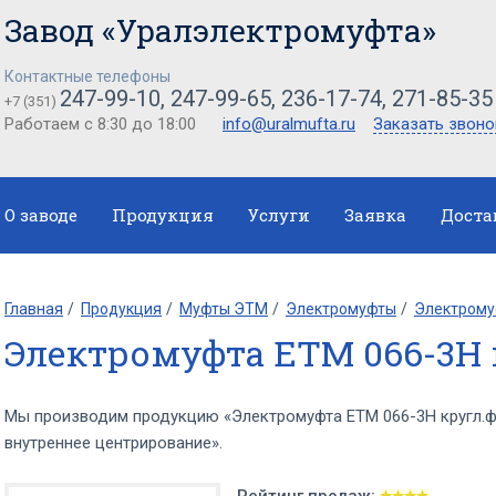
Завод «Уралэлектромуфта»
Контактные телефоны
247-99-10, 247-99-65, 236-17-74, 271-85-35
+7 (351)
Работаем с 8:30 до 18:00
info@uralmufta.ru
Заказать звоно
О заводе
Продукция
Услуги
Заявка
Доста
Главная
Продукция
Муфты ЭТМ
Электромуфты
Электромуф
Электромуфта ЕТМ 066-3Н 
Мы производим продукцию «Электромуфта ЕТМ 066-3Н кругл.фл
внутреннее центрирование».