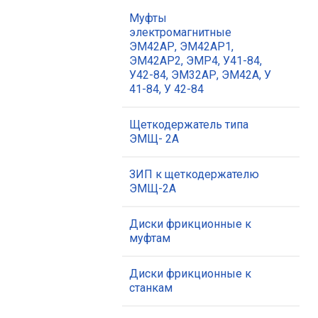
Муфты
электромагнитные
ЭМ42АР, ЭМ42АР1,
ЭМ42АР2, ЭМР4, У41-84,
У42-84, ЭМ32АР, ЭМ42А, У
41-84, У 42-84
Щеткодержатель типа
ЭМЩ- 2А
ЗИП к щеткодержателю
ЭМЩ-2А
Диски фрикционные к
муфтам
Диски фрикционные к
станкам