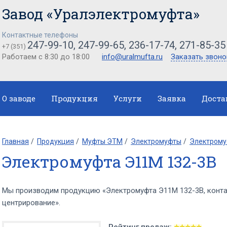
Завод «Уралэлектромуфта»
Контактные телефоны
247-99-10, 247-99-65, 236-17-74, 271-85-35
+7 (351)
Работаем с 8:30 до 18:00
info@uralmufta.ru
Заказать звоно
О заводе
Продукция
Услуги
Заявка
Доста
Главная
Продукция
Муфты ЭТМ
Электромуфты
Электрому
Электромуфта Э11М 132-3В
Мы производим продукцию «Электромуфта Э11М 132-3В, конта
центрирование».