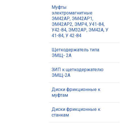
Муфты
электромагнитные
ЭМ42АР, ЭМ42АР1,
ЭМ42АР2, ЭМР4, У41-84,
У42-84, ЭМ32АР, ЭМ42А, У
41-84, У 42-84
Щеткодержатель типа
ЭМЩ- 2А
ЗИП к щеткодержателю
ЭМЩ-2А
Диски фрикционные к
муфтам
Диски фрикционные к
станкам