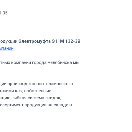
5-35
родукции
Электромуфта Э11М 132-3В
мпании
ртных компаний города Челябинска мы
ции производственно-технического
такими как, собственные
кцию, гибкая система скидок,
ссортимент продукции на складе в