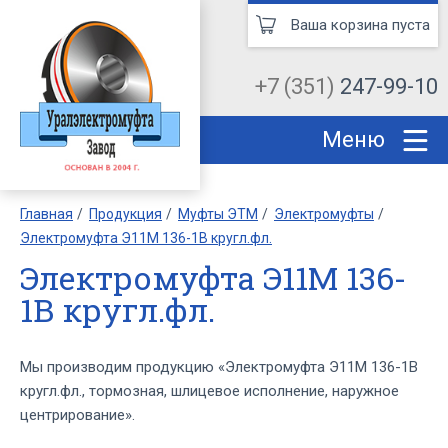
Ваша корзина пуста
+7 (351)
247-99-10
Меню
Главная
Продукция
Муфты ЭТМ
Электромуфты
Электромуфта Э11М 136-1В кругл.фл.
Электромуфта Э11М 136-
1В кругл.фл.
Мы производим продукцию «Электромуфта Э11М 136-1В
кругл.фл., тормозная, шлицевое исполнение, наружное
центрирование».