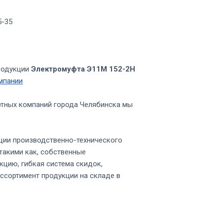
5-35
родукции
Электромуфта Э11М 152-2Н
мпании
ртных компаний города Челябинска мы
ции производственно-технического
такими как, собственные
кцию, гибкая система скидок,
ссортимент продукции на складе в