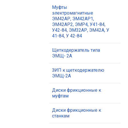
Муфты
электромагнитные
ЭМ42АР, ЭМ42АР1,
ЭМ42АР2, ЭМР4, У41-84,
У42-84, ЭМ32АР, ЭМ42А, У
41-84, У 42-84
Щеткодержатель типа
ЭМЩ- 2А
ЗИП к щеткодержателю
ЭМЩ-2А
Диски фрикционные к
муфтам
Диски фрикционные к
станкам