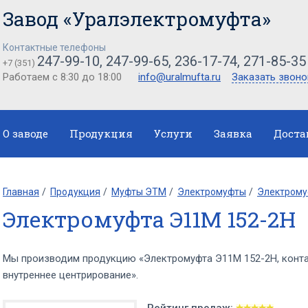
Завод «Уралэлектромуфта»
Контактные телефоны
247-99-10, 247-99-65, 236-17-74, 271-85-35
+7 (351)
Работаем с 8:30 до 18:00
info@uralmufta.ru
Заказать звоно
О заводе
Продукция
Услуги
Заявка
Доста
Главная
Продукция
Муфты ЭТМ
Электромуфты
Электрому
Электромуфта Э11М 152-2Н
Мы производим продукцию «Электромуфта Э11М 152-2Н, конта
внутреннее центрирование».