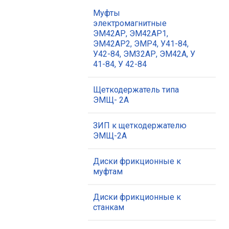
Муфты
электромагнитные
ЭМ42АР, ЭМ42АР1,
ЭМ42АР2, ЭМР4, У41-84,
У42-84, ЭМ32АР, ЭМ42А, У
41-84, У 42-84
Щеткодержатель типа
ЭМЩ- 2А
ЗИП к щеткодержателю
ЭМЩ-2А
Диски фрикционные к
муфтам
Диски фрикционные к
станкам