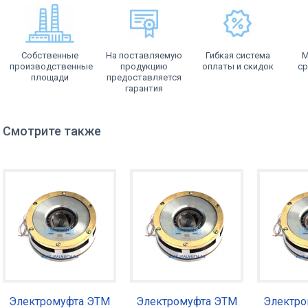
Собственные
На поставляемую
Гибкая система
М
производственные
продукцию
оплаты и скидок
ср
площади
предоставляется
гарантия
Смотрите также
Электромуфта ЭТМ
Электромуфта ЭТМ
Электро