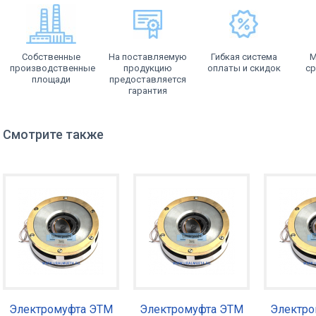
Собственные
На поставляемую
Гибкая система
М
производственные
продукцию
оплаты и скидок
ср
площади
предоставляется
гарантия
Смотрите также
Электромуфта ЭТМ
Электромуфта ЭТМ
Электро