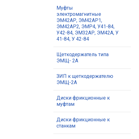
Муфты
электромагнитные
ЭМ42АР, ЭМ42АР1,
ЭМ42АР2, ЭМР4, У41-84,
У42-84, ЭМ32АР, ЭМ42А, У
41-84, У 42-84
Щеткодержатель типа
ЭМЩ- 2А
ЗИП к щеткодержателю
ЭМЩ-2А
Диски фрикционные к
муфтам
Диски фрикционные к
станкам