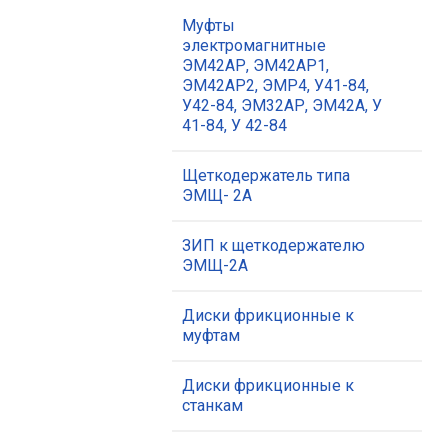
Муфты
электромагнитные
ЭМ42АР, ЭМ42АР1,
ЭМ42АР2, ЭМР4, У41-84,
У42-84, ЭМ32АР, ЭМ42А, У
41-84, У 42-84
Щеткодержатель типа
ЭМЩ- 2А
ЗИП к щеткодержателю
ЭМЩ-2А
Диски фрикционные к
муфтам
Диски фрикционные к
станкам