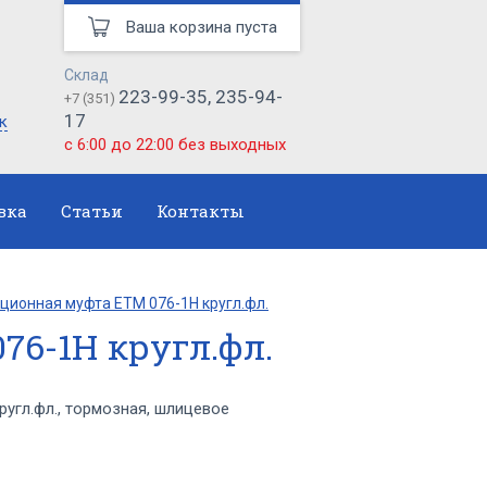
Ваша корзина пуста
Склад
223-99-35, 235-94-
+7 (351)
17
к
с 6:00 до 22:00 без выходных
вка
Статьи
Контакты
ционная муфта ЕТМ 076-1Н кругл.фл.
6-1Н кругл.фл.
угл.фл., тормозная, шлицевое