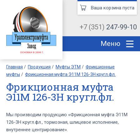
Ваша корзина пуста
+7 (351)
247-99-10
Меню
Главная
Продукция
Муфты ЭТМ
Фрикционные
муфты
Фрикционная муфта Э11М 126-3Н кругл.фл.
Фрикционная муфта
Э11М 126-3Н кругл.фл.
Мы производим продукцию «Фрикционная муфта Э11М
126-3Н кругл.фл., тормозная, шлицевое исполнение,
внутреннее центрирование».