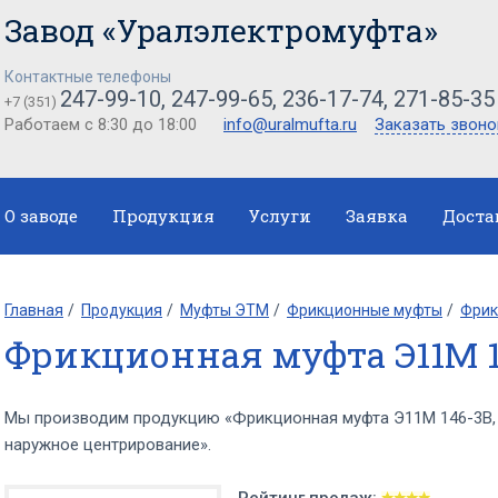
Завод «Уралэлектромуфта»
Контактные телефоны
247-99-10, 247-99-65, 236-17-74, 271-85-35
+7 (351)
Работаем с 8:30 до 18:00
info@uralmufta.ru
Заказать звоно
О заводе
Продукция
Услуги
Заявка
Доста
Главная
Продукция
Муфты ЭТМ
Фрикционные муфты
Фрик
Фрикционная муфта Э11М 1
Мы производим продукцию «Фрикционная муфта Э11М 146-3В, 
наружное центрирование».