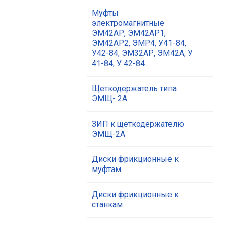
Муфты
электромагнитные
ЭМ42АР, ЭМ42АР1,
ЭМ42АР2, ЭМР4, У41-84,
У42-84, ЭМ32АР, ЭМ42А, У
41-84, У 42-84
Щеткодержатель типа
ЭМЩ- 2А
ЗИП к щеткодержателю
ЭМЩ-2А
Диски фрикционные к
муфтам
Диски фрикционные к
станкам