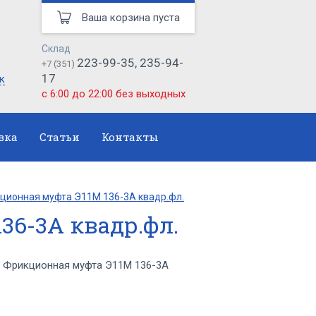
Ваша корзина пуста
Склад
223-99-35, 235-94-
+7 (351)
17
к
с 6:00 до 22:00 без выходных
вка
Статьи
Контакты
ционная муфта Э11М 136-3А квадр.фл.
36-3А квадр.фл.
 Фрикционная муфта Э11М 136-3А