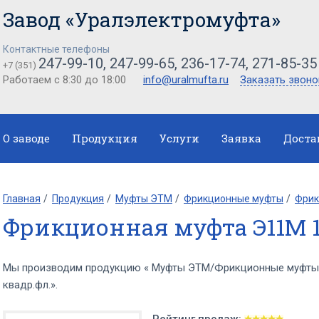
Завод «Уралэлектромуфта»
Контактные телефоны
247-99-10, 247-99-65, 236-17-74, 271-85-35
+7 (351)
Работаем с 8:30 до 18:00
info@uralmufta.ru
Заказать звоно
О заводе
Продукция
Услуги
Заявка
Доста
Главная
Продукция
Муфты ЭТМ
Фрикционные муфты
Фрик
Фрикционная муфта Э11М 1
Мы производим продукцию « Муфты ЭТМ/Фрикционные муфты
квадр.фл.».