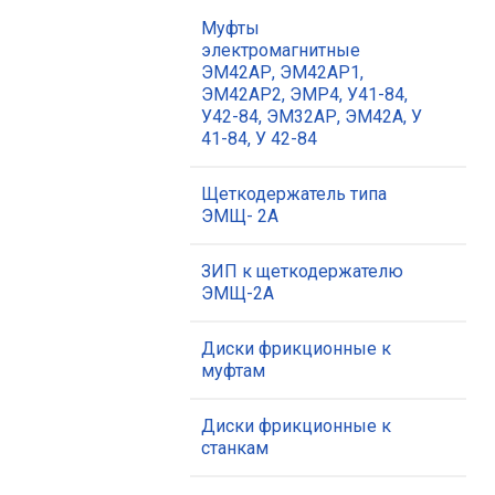
Муфты
электромагнитные
ЭМ42АР, ЭМ42АР1,
ЭМ42АР2, ЭМР4, У41-84,
У42-84, ЭМ32АР, ЭМ42А, У
41-84, У 42-84
Щеткодержатель типа
ЭМЩ- 2А
ЗИП к щеткодержателю
ЭМЩ-2А
Диски фрикционные к
муфтам
Диски фрикционные к
станкам