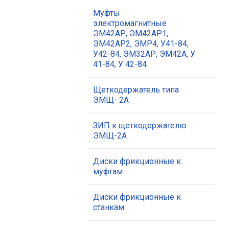
Муфты
электромагнитные
ЭМ42АР, ЭМ42АР1,
ЭМ42АР2, ЭМР4, У41-84,
У42-84, ЭМ32АР, ЭМ42А, У
41-84, У 42-84
Щеткодержатель типа
ЭМЩ- 2А
ЗИП к щеткодержателю
ЭМЩ-2А
Диски фрикционные к
муфтам
Диски фрикционные к
станкам