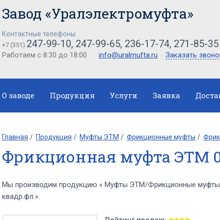
Завод «Уралэлектромуфта»
Контактные телефоны
247-99-10, 247-99-65, 236-17-74, 271-85-35
+7 (351)
Работаем с 8:30 до 18:00
info@uralmufta.ru
Заказать звоно
О заводе
Продукция
Услуги
Заявка
Доста
Главная
Продукция
Муфты ЭТМ
Фрикционные муфты
Фрик
Фрикционная муфта ЭТМ 06
Мы производим продукцию « Муфты ЭТМ/Фрикционные муфты
квадр.фл.».