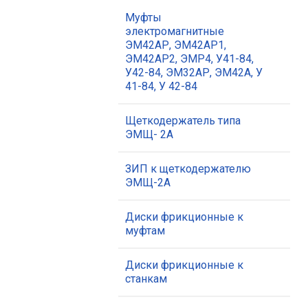
Муфты
электромагнитные
ЭМ42АР, ЭМ42АР1,
ЭМ42АР2, ЭМР4, У41-84,
У42-84, ЭМ32АР, ЭМ42А, У
41-84, У 42-84
Щеткодержатель типа
ЭМЩ- 2А
ЗИП к щеткодержателю
ЭМЩ-2А
Диски фрикционные к
муфтам
Диски фрикционные к
станкам