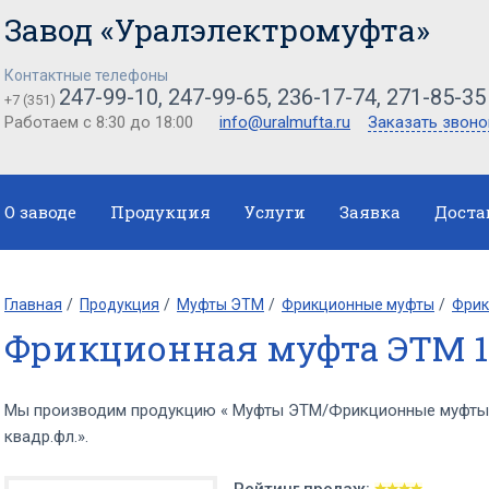
Завод «Уралэлектромуфта»
Контактные телефоны
247-99-10, 247-99-65, 236-17-74, 271-85-35
+7 (351)
Работаем с 8:30 до 18:00
info@uralmufta.ru
Заказать звоно
О заводе
Продукция
Услуги
Заявка
Доста
Главная
Продукция
Муфты ЭТМ
Фрикционные муфты
Фрик
Фрикционная муфта ЭТМ 13
Мы производим продукцию « Муфты ЭТМ/Фрикционные муфты
квадр.фл.».