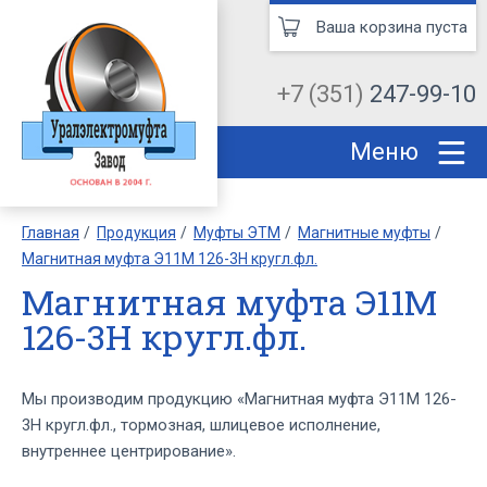
Ваша корзина пуста
+7 (351)
247-99-10
Меню
Главная
Продукция
Муфты ЭТМ
Магнитные муфты
Магнитная муфта Э11М 126-3Н кругл.фл.
Магнитная муфта Э11М
126-3Н кругл.фл.
Мы производим продукцию «Магнитная муфта Э11М 126-
3Н кругл.фл., тормозная, шлицевое исполнение,
внутреннее центрирование».