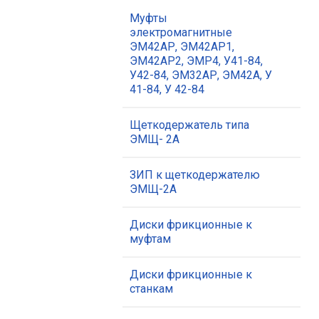
Муфты
электромагнитные
ЭМ42АР, ЭМ42АР1,
ЭМ42АР2, ЭМР4, У41-84,
У42-84, ЭМ32АР, ЭМ42А, У
41-84, У 42-84
Щеткодержатель типа
ЭМЩ- 2А
ЗИП к щеткодержателю
ЭМЩ-2А
Диски фрикционные к
муфтам
Диски фрикционные к
станкам