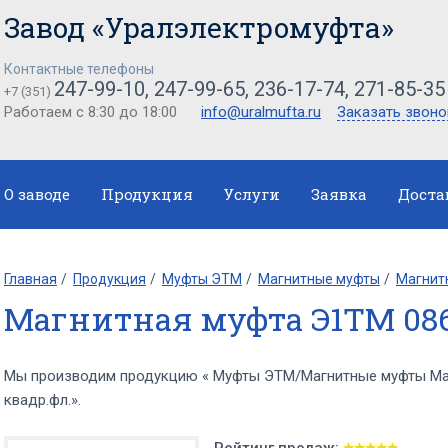
Завод «Уралэлектромуфта»
Контактные телефоны
247-99-10, 247-99-65, 236-17-74, 271-85-35
+7 (351)
Работаем с 8:30 до 18:00
info@uralmufta.ru
Заказать звоно
О заводе
Продукция
Услуги
Заявка
Доста
Главная
Продукция
Муфты ЭТМ
Магнитные муфты
Магнит
Магнитная муфта Э1ТМ 086
Мы производим продукцию « Муфты ЭТМ/Магнитные муфты Ма
квадр.фл.».