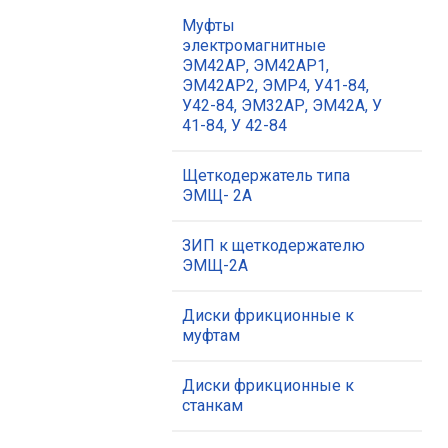
Муфты
электромагнитные
ЭМ42АР, ЭМ42АР1,
ЭМ42АР2, ЭМР4, У41-84,
У42-84, ЭМ32АР, ЭМ42А, У
41-84, У 42-84
Щеткодержатель типа
ЭМЩ- 2А
ЗИП к щеткодержателю
ЭМЩ-2А
Диски фрикционные к
муфтам
Диски фрикционные к
станкам