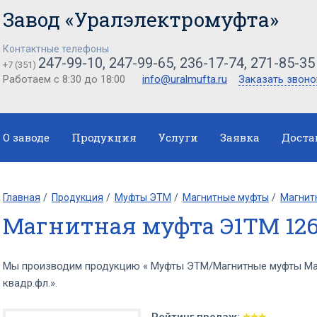
Завод «Уралэлектромуфта»
Контактные телефоны
247-99-10, 247-99-65, 236-17-74, 271-85-35
+7 (351)
Работаем с 8:30 до 18:00
info@uralmufta.ru
Заказать звоно
О заводе
Продукция
Услуги
Заявка
Доста
Главная
Продукция
Муфты ЭТМ
Магнитные муфты
Магнит
Магнитная муфта Э1ТМ 126
Мы производим продукцию « Муфты ЭТМ/Магнитные муфты Ма
квадр.фл.».