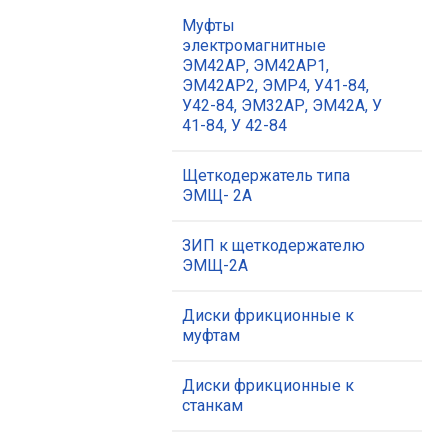
Муфты
электромагнитные
ЭМ42АР, ЭМ42АР1,
ЭМ42АР2, ЭМР4, У41-84,
У42-84, ЭМ32АР, ЭМ42А, У
41-84, У 42-84
Щеткодержатель типа
ЭМЩ- 2А
ЗИП к щеткодержателю
ЭМЩ-2А
Диски фрикционные к
муфтам
Диски фрикционные к
станкам