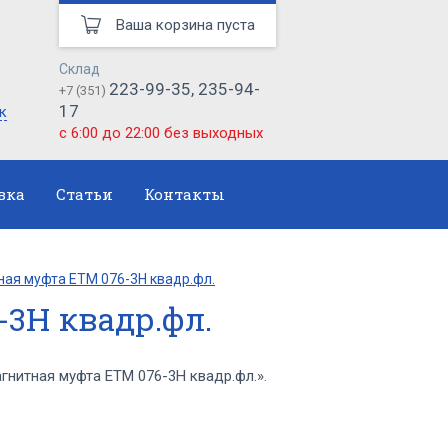
Ваша корзина пуста
Склад
223-99-35, 235-94-
+7 (351)
17
к
с 6:00 до 22:00 без выходных
вка
Статьи
Контакты
ая муфта ЕТМ 076-3Н квадр.фл.
3Н квадр.фл.
итная муфта ЕТМ 076-3Н квадр.фл.».