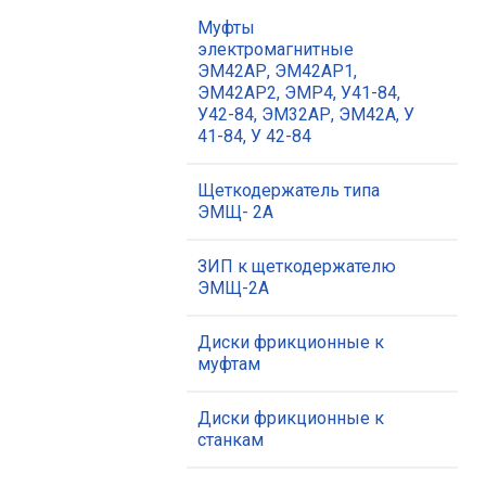
Муфты
электромагнитные
ЭМ42АР, ЭМ42АР1,
ЭМ42АР2, ЭМР4, У41-84,
У42-84, ЭМ32АР, ЭМ42А, У
41-84, У 42-84
Щеткодержатель типа
ЭМЩ- 2А
ЗИП к щеткодержателю
ЭМЩ-2А
Диски фрикционные к
муфтам
Диски фрикционные к
станкам