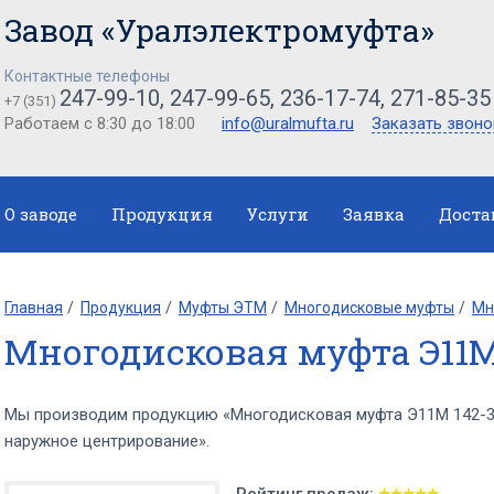
Завод «Уралэлектромуфта»
Контактные телефоны
247-99-10, 247-99-65, 236-17-74, 271-85-35
+7 (351)
Работаем с 8:30 до 18:00
info@uralmufta.ru
Заказать звоно
О заводе
Продукция
Услуги
Заявка
Доста
Главная
Продукция
Муфты ЭТМ
Многодисковые муфты
Мн
Многодисковая муфта Э11М
Мы производим продукцию «Многодисковая муфта Э11М 142-3В
наружное центрирование».