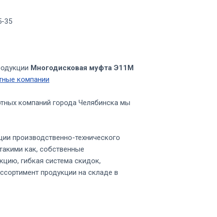
5-35
родукции
Многодисковая муфта Э11М
тные компании
ртных компаний города Челябинска мы
ции производственно-технического
такими как, собственные
кцию, гибкая система скидок,
ссортимент продукции на складе в