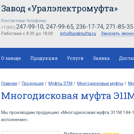
Завод «Уралэлектромуфта»
Контактные телефоны
247-99-10, 247-99-65, 236-17-74, 271-85-35
+7 (351)
Работаем с 8:30 до 18:00
info@uralmufta.ru
Заказать звоно
О заводе
Продукция
Услуги
Заявка
Доста
Главная
Продукция
Муфты ЭТМ
Многодисковые муфты
Мн
Многодисковая муфта Э11М
Мы производим продукцию «Многодисковая муфта Э11М 144-1
исполнение».