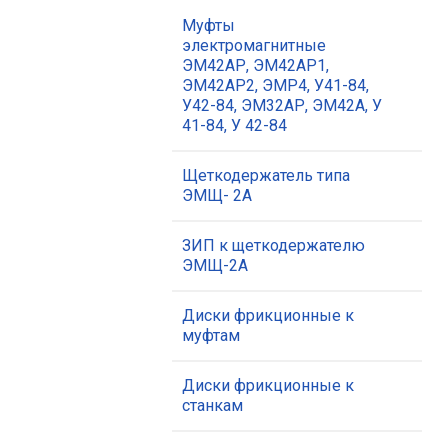
Муфты
электромагнитные
ЭМ42АР, ЭМ42АР1,
ЭМ42АР2, ЭМР4, У41-84,
У42-84, ЭМ32АР, ЭМ42А, У
41-84, У 42-84
Щеткодержатель типа
ЭМЩ- 2А
ЗИП к щеткодержателю
ЭМЩ-2А
Диски фрикционные к
муфтам
Диски фрикционные к
станкам