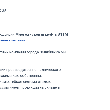
5-35
родукции
Многодисковая муфта Э11М
тные компании
ртных компаний города Челябинска мы
ции производственно-технического
такими как, собственные
кцию, гибкая система скидок,
ссортимент продукции на складе в