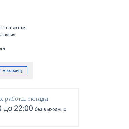
езконтактная
олнение
фта
к работы склада
0 до 22:00
без выходных