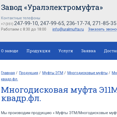
Завод «Уралэлектромуфта»
Контактные телефоны
247-99-10, 247-99-65, 236-17-74, 271-85-35
+7 (351)
Работаем с 8:30 до 18:00
info@uralmufta.ru
Заказать звоно
О заводе
Продукция
Услуги
Заявка
Доста
Главная
Продукция
Муфты ЭТМ
Многодисковые муфты
Мн
квадр.фл.
Многодисковая муфта Э11М
квадр.фл.
Мы производим продукцию « Муфты ЭТМ/Многодисковые муфт