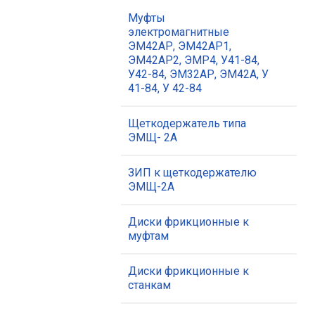
Муфты
электромагнитные
ЭМ42АР, ЭМ42АР1,
ЭМ42АР2, ЭМР4, У41-84,
У42-84, ЭМ32АР, ЭМ42А, У
41-84, У 42-84
Щеткодержатель типа
ЭМЩ- 2А
ЗИП к щеткодержателю
ЭМЩ-2А
Диски фрикционные к
муфтам
Диски фрикционные к
станкам