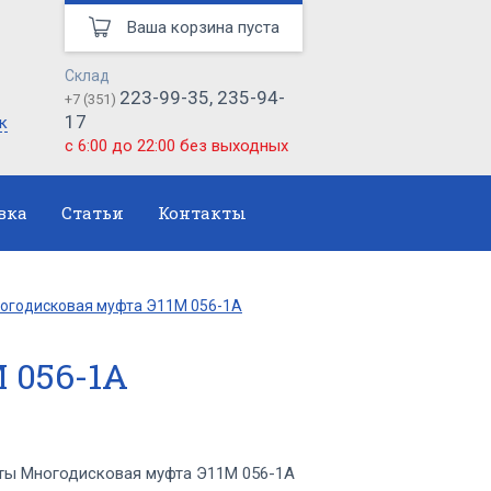
Ваша корзина пуста
Склад
223-99-35, 235-94-
+7 (351)
17
к
с 6:00 до 22:00 без выходных
вка
Статьи
Контакты
огодисковая муфта Э11М 056-1А
 056-1А
ы Многодисковая муфта Э11М 056-1А