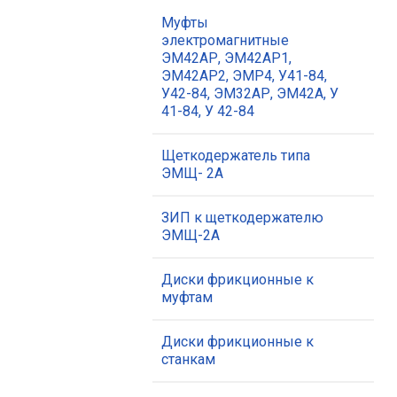
Муфты
электромагнитные
ЭМ42АР, ЭМ42АР1,
ЭМ42АР2, ЭМР4, У41-84,
У42-84, ЭМ32АР, ЭМ42А, У
41-84, У 42-84
Щеткодержатель типа
ЭМЩ- 2А
ЗИП к щеткодержателю
ЭМЩ-2А
Диски фрикционные к
муфтам
Диски фрикционные к
станкам