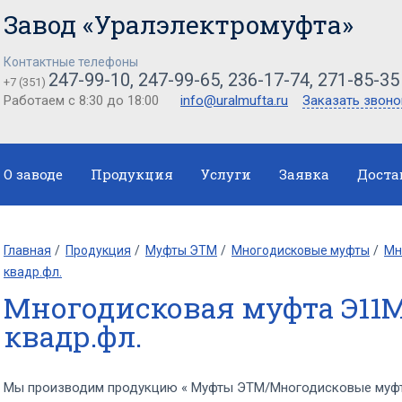
Завод «Уралэлектромуфта»
Контактные телефоны
247-99-10, 247-99-65, 236-17-74, 271-85-35
+7 (351)
Работаем с 8:30 до 18:00
info@uralmufta.ru
Заказать звоно
О заводе
Продукция
Услуги
Заявка
Доста
Главная
Продукция
Муфты ЭТМ
Многодисковые муфты
Мн
квадр.фл.
Многодисковая муфта Э11М
квадр.фл.
Мы производим продукцию « Муфты ЭТМ/Многодисковые муфт