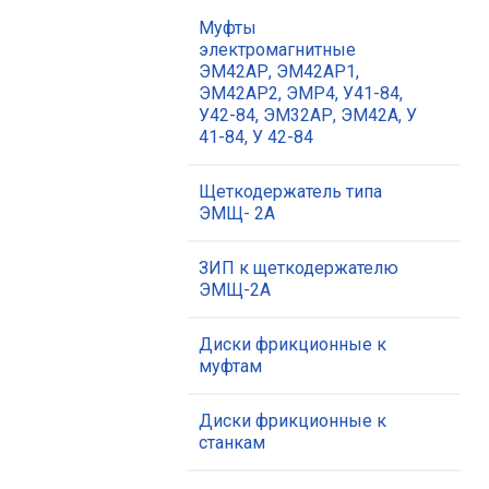
Муфты
электромагнитные
ЭМ42АР, ЭМ42АР1,
ЭМ42АР2, ЭМР4, У41-84,
У42-84, ЭМ32АР, ЭМ42А, У
41-84, У 42-84
Щеткодержатель типа
ЭМЩ- 2А
ЗИП к щеткодержателю
ЭМЩ-2А
Диски фрикционные к
муфтам
Диски фрикционные к
станкам