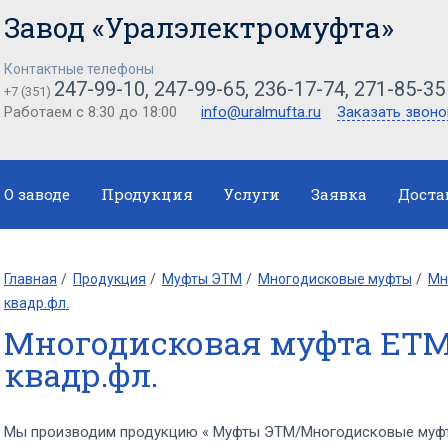
Завод «Уралэлектромуфта»
Контактные телефоны
247-99-10, 247-99-65, 236-17-74, 271-85-35
+7 (351)
Работаем с 8:30 до 18:00
info@uralmufta.ru
Заказать звоно
О заводе
Продукция
Услуги
Заявка
Доста
Главная
Продукция
Муфты ЭТМ
Многодисковые муфты
Мн
квадр.фл.
Многодисковая муфта ЕТМ
квадр.фл.
Мы производим продукцию « Муфты ЭТМ/Многодисковые муфт