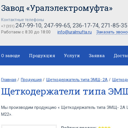
Завод «Уралэлектромуфта»
Контактные телефоны
247-99-10, 247-99-65, 236-17-74, 271-85-35
+7 (351)
Работаем с 8:30 до 18:00
info@uralmufta.ru
Заказать звоно
О заводе
Продукция
Услуги
Заявка
Доста
Главная
Продукция
Щеткодержатель типа ЭМЩ- 2А
Щеткоде
Щеткодержатели типа ЭМЩ
Мы производим продукцию « Щеткодержатель типа ЭМЩ- 2А 
М22».