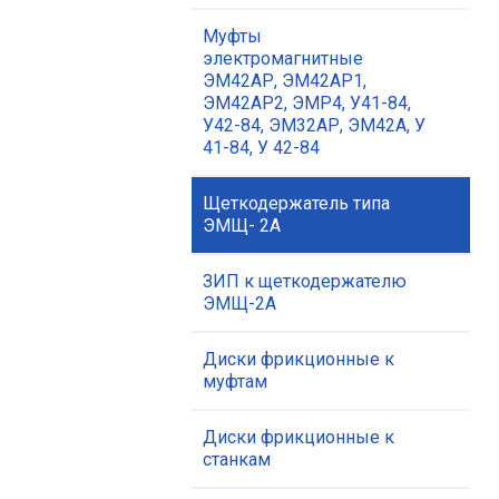
Муфты
электромагнитные
ЭМ42АР, ЭМ42АР1,
ЭМ42АР2, ЭМР4, У41-84,
У42-84, ЭМ32АР, ЭМ42А, У
41-84, У 42-84
Щеткодержатель типа
ЭМЩ- 2А
ЗИП к щеткодержателю
ЭМЩ-2А
Диски фрикционные к
муфтам
Диски фрикционные к
станкам